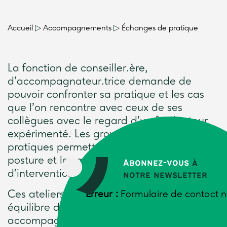
Accueil
▷
Accompagnements
▷
Échanges de pratique
La fonction de conseiller.ère,
d’accompagnateur.trice demande de
pouvoir confronter sa pratique et les cas
que l’on rencontre avec ceux de ses
collègues avec le regard d’un facilitateur
expérimenté. Les groupes d’analyse de
pratiques permettent de travailler sur la
posture et les méthodes de diagnostic et
Abonnez-vous
à
d’intervention.
notre newsletter
Ces ateliers sont nécessaires au bon
Erreur :
Formulaire de contact n
équilibre des conseillers et
accompagnateurs car les sujets qu’ils