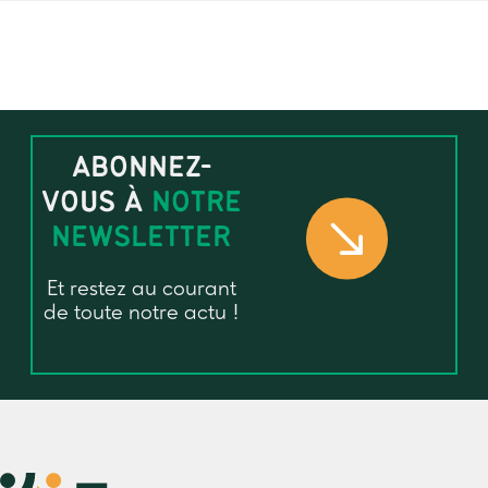
INTERFACE
Projet IMPACT : Mesurer l’impact
des circuits courts sur les territoires
ABONNEZ-
HVH
VOUS À
NOTRE
NEWSLETTER
Projet 4C
Et restez au courant
Accompagner les agriculteurs
de toute notre actu !
dans le passage à l’action face au
changement climatique
GIEE PSE GEDA35