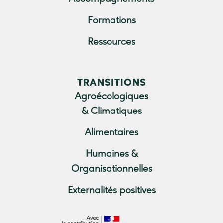
Mutualiser entre magasins de
Formations
producteurs
Ressources
Impact économique des
magasins de producteurs en Luberon
TRANSITIONS
Agroécologiques
ADOPTAE
& Climatiques
RADIO FOURRAGES
Alimentaires
Humaines &
ACSA#2
Organisationnelles
QUALAINOV
Externalités positives
PPR AURA 2022-2027