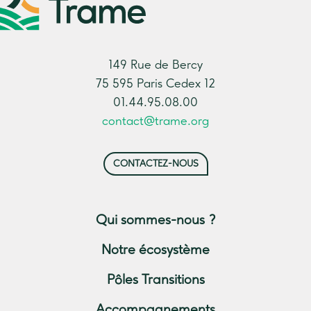
CARABES ET CANOPEE
LabPSE
149 Rue de Bercy
75 595 Paris Cedex 12
LABEL HAIE
01.44.95.08.00
contact@trame.org
Compta Multicapitaux
CONTACTEZ-NOUS
CARE
PLAACE – Déployer la
Qui sommes-nous ?
sensibilisation pour lutter contre le
Notre écosystème
changement climatique
Pôles Transitions
TRAACT
Accompagnements