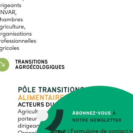
irigeants
NVAR,
hambres
griculture,
rganisations
rofessionnelles
gricoles
TRANSITIONS
AGROÉCOLOGIQUES
PÔLE TRANSITIONS
ALIMENTAIRES
ACTEURS DU MONDE AGRICOLE
Agriculteur, salarié agricole, collectif
Abonnez-vous
à
porteur de projet, conseiller, animateur,
notre newsletter
dirigeants ONVAR, Chambres Agriculture,
Erreur :
Formulaire de contact n