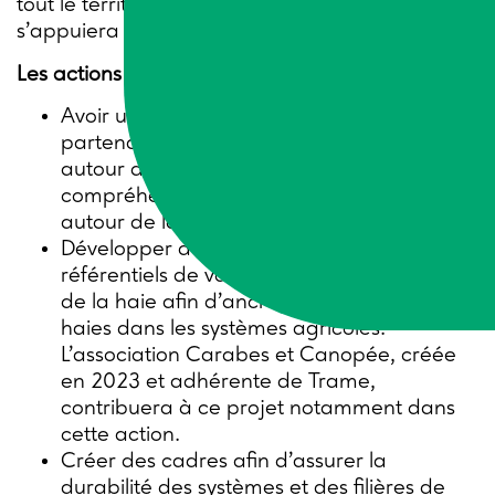
tout le territoire français. Pour se faire, le projet
s’appuiera sur le Label Haie.
Les actions principales du projet sont :
Avoir un cadre commun à tous les
partenaires et créer une culture commune
autour de la haie, pour une meilleure
compréhension des différents enjeux
autour de la haie.
Développer des méthodes, modèles et
référentiels de valorisation économiques
de la haie afin d’ancrer durablement les
haies dans les systèmes agricoles.
L’association Carabes et Canopée, créée
en 2023 et adhérente de Trame,
contribuera à ce projet notamment dans
cette action.
Créer des cadres afin d’assurer la
durabilité des systèmes et des filières de