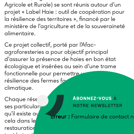
Agricole et Rurale) se sont réunis autour d’un
projet « Label Haie : outil de coopération pour
la résilience des territoires », financé par le
ministère de l’agriculture et de la souveraineté
alimentaire.
Ce projet collectif, porté par l’Afac-
agroforesteries a pour objectif principal
d’assurer la présence de haies en bon état
écologique et insérées au sein d’une trame
fonctionnelle pour permettre une meilleure
résilience des fermes face au changement
climatique.
Abonnez-vous
à
Chaque réseau partenaire va pouvoir révéler
notre newsletter
ses particularités et explorer les vides juridiques
qu’il existe aujourd’hui autour de la haie. Tout
Erreur :
Formulaire de contact n
cela dans le but d’améliorer la préservation, la
restauration et la densification des haies sur