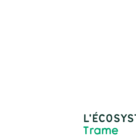
L'ÉCOSY
rame
T