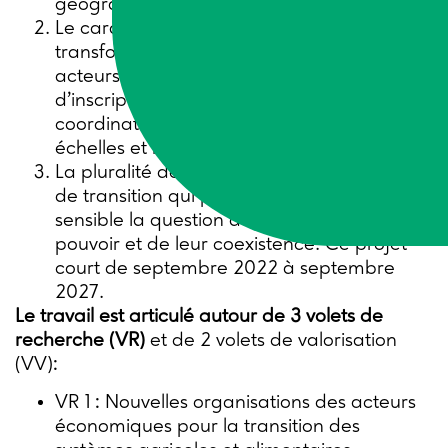
géographie des transitions durables ;
Le caractère multidimensionnel des
transformations, incluant la pluralité des
acteurs, des échelles de leurs espaces
d’inscription, et de leurs interactions ou
coordinations potentiellement multi-
échelles et multisectorielles ;
La pluralité des visions et des trajectoires
de transition qui posent de manière
sensible la question de leurs relations de
pouvoir et de leur coexistence. Ce projet
court de septembre 2022 à septembre
2027.
Le travail est articulé autour de 3 volets de
recherche
(VR)
et de 2 volets de valorisation
(VV):
VR 1 : Nouvelles organisations des acteurs
économiques pour la transition des