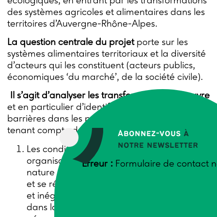
écologiques, en entrant par les transformations
des systèmes agricoles et alimentaires dans les
territoires d’Auvergne-Rhône-Alpes.
La question centrale du projet
porte sur les
systèmes alimentaires territoriaux et la diversité
d’acteurs qui les constituent (acteurs publics,
économiques ‘du marché’, de la société civile).
Il s’agit d’analyser les transformations à l’œuvre
et en particulier d’identifier les leviers et les
barrières dans les processus de transition, en
tenant compte de trois aspects majeurs :
Abonnez-vous
à
notre newsletter
Les conditions territoriales (matérielles,
organisationnelles, symboliques) liées à la
Erreur :
Formulaire de contact n
nature située et différenciée des processus,
et se référant à l’importance des contextes
et inégalités territoriales tels que repérés
dans la littérature émergente sur la