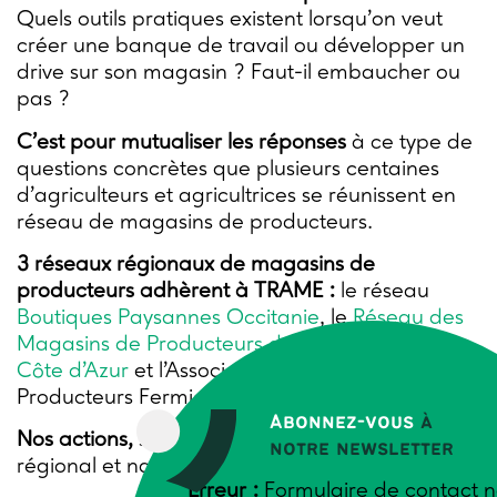
Quels outils pratiques existent lorsqu’on veut
créer une banque de travail ou développer un
drive sur son magasin ? Faut-il embaucher ou
pas ?
C’est pour mutualiser les réponses
à ce type de
questions concrètes que plusieurs centaines
d’agriculteurs et agricultrices se réunissent en
réseau de magasins de producteurs.
3 réseaux régionaux de magasins de
producteurs adhèrent à TRAME :
le réseau
Boutiques Paysannes Occitanie
, le
Réseau des
Magasins de Producteurs de Provence-Alpes-
Côte d’Azur
et l’Association des Magasins de
Producteurs Fermiers des Hauts-de-France
Abonnez-vous
à
Nos actions,
se déroulent en continu, au niveau
notre newsletter
régional et national :
Erreur :
Formulaire de contact n