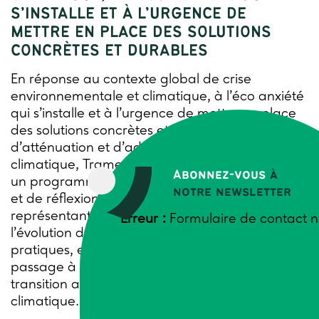
S’INSTALLE ET À L’URGENCE DE
METTRE EN PLACE DES SOLUTIONS
CONCRÈTES ET DURABLES
En réponse au contexte global de crise
environnementale et climatique, à l’éco anxiété
qui s’installe et à l’urgence de mettre en place
des solutions concrètes et durables
d’atténuation et d’adaptation au dérèglement
climatique, Trame a souhaité mettre en place
Abonnez-vous
à
un programme de sensibilisation, de formation
notre newsletter
et de réflexion pour accompagner les
représentants agricoles de son réseau dans
Erreur :
Formulaire de contact n
l’évolution de leurs stratégies, modèles et
pratiques, et ainsi accélérer ou amplifier le
passage à l’action face aux enjeux de la
transition agroécologique, énergétique et
climatique.