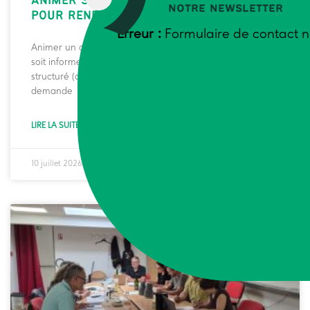
ANIMER SEREINEMENT UN COLLECTIF
notre newsletter
POUR
RENFORCER SON AUTONOMIE
Erreur :
Formulaire de contact n
Animer un collectif d’agriculteurs et d’agricultrices, qu’il
soit informel (groupe d’échange de pratiques) ou
structuré (association, GIEE, Cuma, coopérative…),
demande
LIRE LA SUITE »
10 juillet 2026