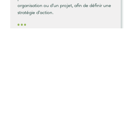
organisation ou d’un projet, afin de définir une
stratégie d’action.
FÉVRIER 2026
MÉTHODE
Soyons SMART
dans nos objectifs
Dans les collectifs agricoles, se fixer des
objectifs clairs et partagés est un levier essentiel
pour passer à l’action et garder la motivation du
groupe. La méthode SMART aide les groupes à
transformer des intentions en projets concrets.