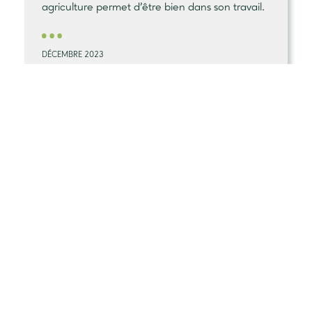
agriculture permet d’être bien dans son travail.
DÉCEMBRE 2023
CARBONE, CHANGEMENT CLIMATIQUE
Cahier numérique
agriculture bas-
carbone
, lutter contre le
changement
climatique
Ce cahier numérique regroupe l’avis des
experts de l’Ademe sur le sujet du carbone, le
portrait d’une agricultrice méthaniseur qui
accompagne l’achat/vente de crédits carbone,
et les témoignages de collectifs agricoles