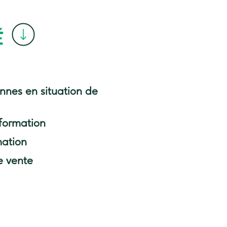
É
onnes en situation de
formation
mation
e vente