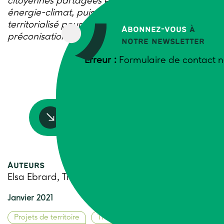
citoyennes partagées en réponse aux enjeux
énergie-climat, puis d’élaborer un dispositif
territorialisé pour mettre en œuvre ces
Abonnez-vous
à
préconisations.
notre newsletter
Erreur :
Formulaire de contact n
Accédez à la ressource
Auteurs
Elsa Ebrard, Trame
Janvier 2021
Projets de territoire
Travaux-et-Innovations