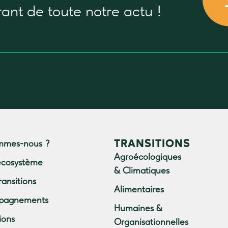
rant
de toute notre actu !
TRANSITIONS
mmes-nous ?
Agroécologiques
écosystème
& Climatiques
ransitions
Alimentaires
pagnements
Humaines &
ions
Organisationnelles