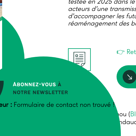
testée en 2025 dans l
acteurs d’une transmissi
d’accompagner les futur
réaménagement des bât
👉 Ret
Abonnez-vous
à
N -
notre newsletter
ION
eur :
Formulaire de contact non trouvé !
Auteurs
F. Batardy-Pénichou (
B
(
RCIVAM
), S. Rigondaud
Wiel (
FADEAR
)