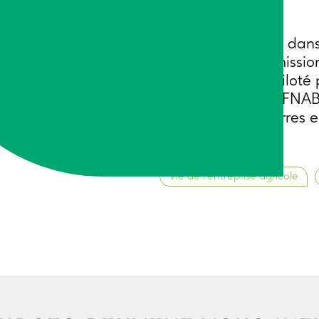
Document produit dans 
favoriser la transmissio
des territoires
», piloté
étaient : FADEAR, FNA
réseau CIVAM, Terres en
Juillet 2025
Vie de l’entreprise agricole