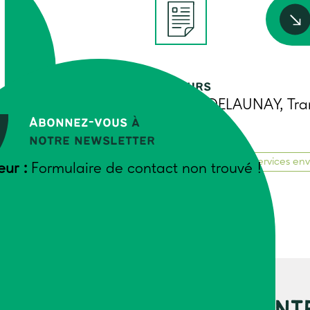
Auteurs
Sandra DELAUNAY, Tr
Abonnez-vous
à
OUR
Juin 2022
CES
notre newsletter
AUX
Bioéconomie
Services en
eur :
Formulaire de contact non trouvé !