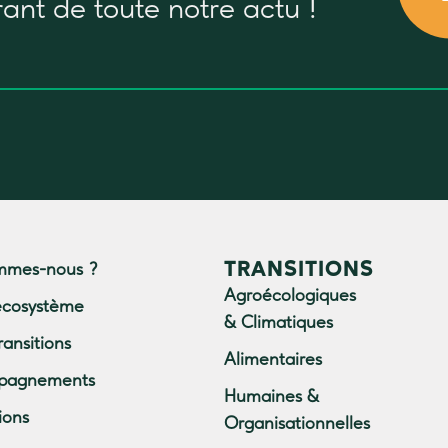
rant
de toute notre actu !
TRANSITIONS
mmes-nous ?
Agroécologiques
écosystème
& Climatiques
ransitions
Alimentaires
pagnements
Humaines &
ions
Organisationnelles