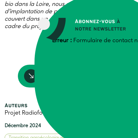
bio dans la Loire, nous explique sa stratégie
d’implantation de prairies multi-espèces sous
couvert dans un court podcast produit dans le
Abonnez-vous
à
cadre du projet Radio fourrages.
notre newsletter
Erreur :
Formulaire de contact n
Accédez à la ressource
Auteurs
Projet Radiofourrages
Décembre 2024
Transition agroécologique
Biodiversité
Climat