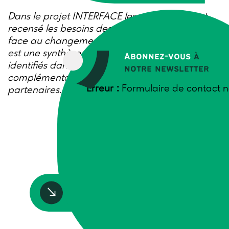
Dans le projet INTERFACE les partenaires ont
recensé les besoins des acteur.trices agricoles
face au changement climatique. Ce document
est une synthèse des besoins et solutions
Abonnez-vous
à
identifiés dans les entretiens menés et il est
notre newsletter
complémentaire au document bilans par
Erreur :
Formulaire de contact n
partenaires.
Accédez à la ressource