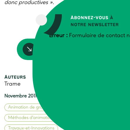
donc productives ».
Abonnez-vous
à
notre newsletter
Erreur :
Formulaire de contact n
Accédez à la ressource
Auteurs
Trame
Novembre 2011
Animation de groupes
Méthodes d’animation de groupes
Travaux-et-Innovations