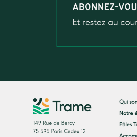
ABONNEZ-VO
Et restez au cou
Qui so
Notre 
149 Rue de Bercy
Pôles T
75 595 Paris Cedex 12
Accom