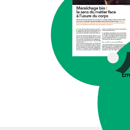
TRAV
Err