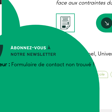
face aux contraintes du
Auteurs
Abonnez-vous
à
Germain Bonnel, Univers
notre newsletter
AIL
eur :
Formulaire de contact non trouvé !
Avril 2021
Vie de l’entreprise agricole