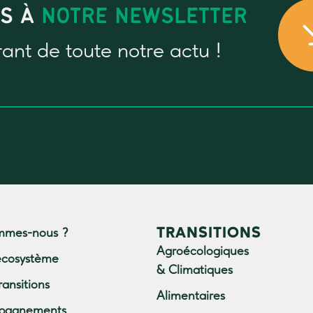
US À
NOTRE NEWSLETTER
rant
de toute notre actu !
TRANSITIONS
mmes-nous ?
Agroécologiques
écosystème
& Climatiques
ransitions
Alimentaires
pagnements