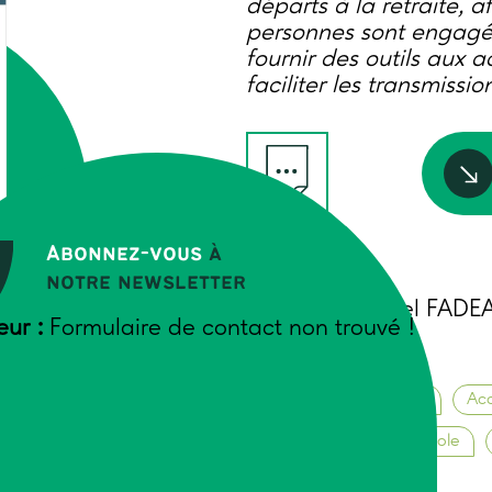
départs à la retraite, a
personnes sont engagée
fournir des outils aux
faciliter les transmissi
Abonnez-vous
à
Auteurs
notre newsletter
Florie-Anne Wiel FADEA
ERA
eur :
Formulaire de contact non trouvé !
Décembre 2024
Animation de groupes
Ac
Vie de l’entreprise agricole