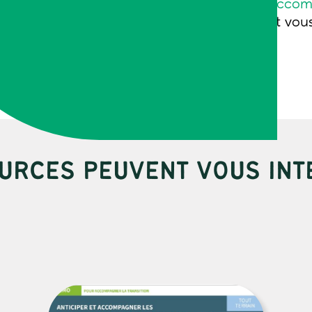
Notre formation
Accomp
organisations
peut vous
programme
URCES PEUVENT VOUS INT