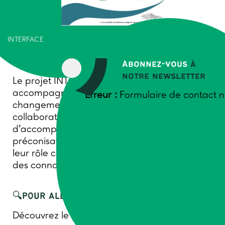
INTERFACE
Abonnez-vous
à
notre newsletter
Le projet INTERFACE vise à mieux
accompagner les agriculteurs.rices face au
Erreur :
Formulaire de contact n
changement climatique en renforçant les
collaborations entre structures
d’accompagnement. Cette note de
préconisations vise à reconnaître et valoriser
leur rôle clé dans la création et la diffusion
des connaissances.
🔍POUR ALLER PLUS LOIN :
Découvrez le
projet INTERFACE,
et les