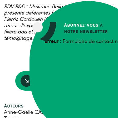
RDV R&D : Maxence Belle (Afac agroforesteries)
présente différentes formes de valorisation,
Pierric Cordouen (Collectif Bois Bocage 35) son
Abonnez-vous
à
retour d’expérience de structuration d’une
notre newsletter
filière bois et Louisanne Garros, agricultrice, son
témoignage. Visionnez le replay !
Erreur :
Formulaire de contact n
Accédez à la ressource
Auteurs
Anne-Gaelle CABELGUEN, Sandra DELAUNAY,