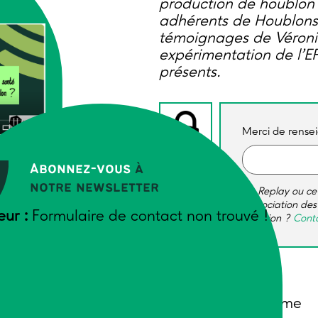
production de houblon 
adhérents de Houblons 
témoignages de Véroniq
expérimentation de l’E
présents.
Merci de rense
IE SOL
Abonnez-vous
à
notre newsletter
Ce Replay ou ce
l’association de
eur :
Formulaire de contact non trouvé !
question ?
Conta
Auteurs
Adrien Boulet, Trame