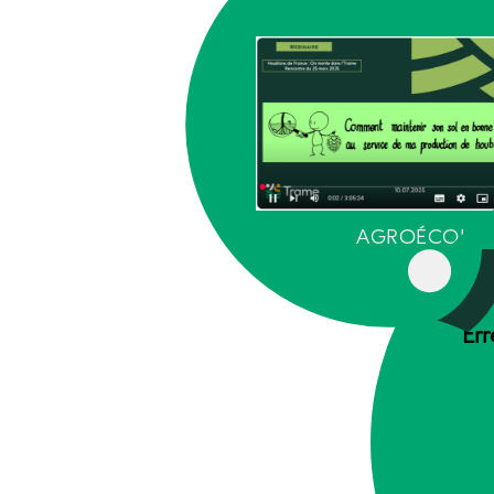
AGROÉCOLOG
Err