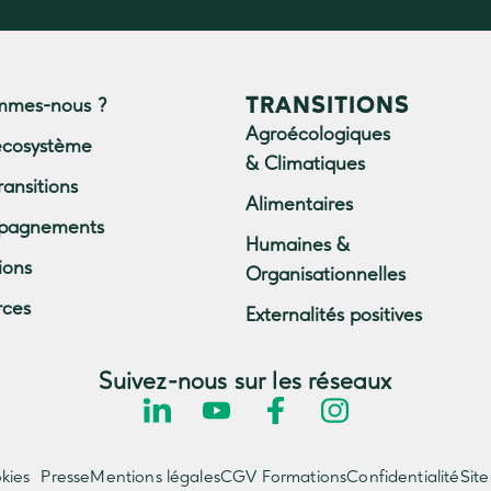
TRANSITIONS
mmes-nous ?
Agroécologiques
écosystème
& Climatiques
ransitions
Alimentaires
pagnements
Humaines &
ions
Organisationnelles
rces
Externalités positives
Suivez-nous sur les réseaux
kies
Presse
Mentions légales
CGV Formations
Confidentialité
Site