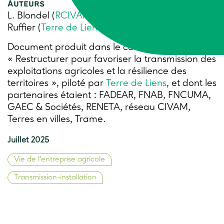
Auteurs
L. Blondel (
RCIVAM
), S. Rigondaud (
FNAB
), F.
Ruffier (
Terre de Liens
), F.-A. Wiel (
FADEAR
)
Document produit dans le cadre du projet RT2
« Restructurer pour favoriser la transmission des
exploitations agricoles et la résilience des
territoires
», piloté par
Terre de Liens
, et dont les
partenaires étaient : FADEAR, FNAB, FNCUMA,
GAEC & Sociétés, RENETA, réseau CIVAM,
Terres en villes, Trame.
Juillet 2025
Vie de l’entreprise agricole
Transmission-installation