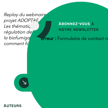
Replay du webinaire organisé dans le cadre du
projet ADOPTAE, dont Trame est partenaire.
Abonnez-vous
à
Les thématiques abordées sont : couverts et
notre newsletter
régulation des adventices (S. Cordeau) et viser
la biofumigation avec les couverts végétaux,
Erreur :
Formulaire de contact n
comment faire ? (V. Michel)
Accédez à la ressource
Auteurs