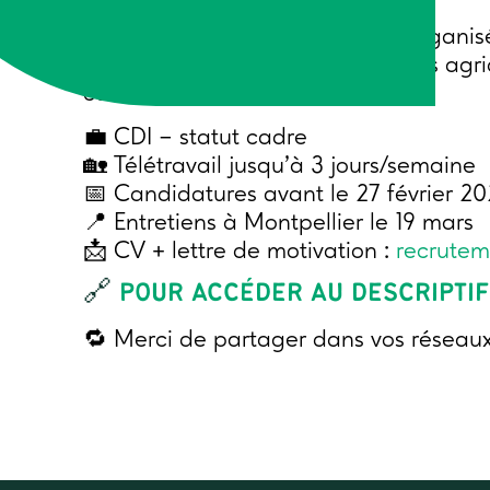
Nous cherchons une personne organis
l’envie de travailler au service des ag
collectives.
💼 CDI – statut cadre
🏡 Télétravail jusqu’à 3 jours/semaine
📅 Candidatures avant le 27 février 2
📍 Entretiens à Montpellier le 19 mars
📩 CV + lettre de motivation :
recrute
🔗
POUR ACCÉDER AU DESCRIPTIF
🔁 Merci de partager dans vos réseaux