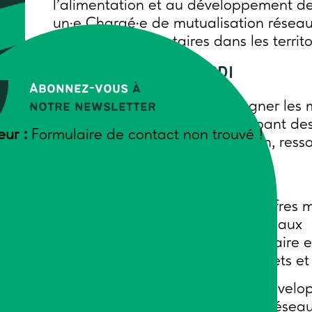
l’alimentation et au développement des
un·e Chargé·e de mutualisation réseau
Transitions alimentaires dans les territo
📍 MONTPELLIER – CDI
Abonnez-vous
à
🌾 Notre ambition : accompagner les m
notre newsletter
réseaux régionaux en développant des
eur :
Formulaire de contact non trouvé !
(achats groupés, communication, ressou
🎯 VOTRE RÔLE :
– Structurer et développer des offres m
– Coordonner fournisseurs et réseaux
– Produire une communication claire et
– Appuyer l’équipe dans ses projets e
👉 Un poste au croisement du dévelop
commerciale, de l’animation de réseau 