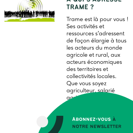
TRAME ?
Trame est là pour vous !
Ses activités et
ressources s’adressent
de façon élargie à tous
les acteurs du monde
agricole et rural, aux
acteurs économiques
des territoires et
collectivités locales.
Que vous soyez
agriculteur, salarié
agricole, dirigeant,
animateur, élu local,
enseignant, chercheur,
DRH…. Nous sommes à
Abonnez-vous
à
votre écoute.
notre newsletter