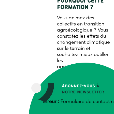
POURQUOI CETTE
FORMATION ?
Vous animez des
collectifs en transition
agroécologique ? Vous
constatez les effets du
changement climatique
sur le terrain et
souhaitez mieux outiller
les
agriculteur·trices pour
qu’ils·elles identifient
des leviers d’adaptation
adaptés à leur
Abonnez-vous
à
contexte ?
notre newsletter
Cette formation est
Erreur :
Formulaire de contact n
conçue pour vous
permettre de :