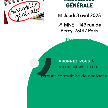
GÉNÉRALE
📅
Jeudi 3 avril 2025
📍
MNE – 149 rue de
Bercy, 75012 Paris
Programme
Nous espérons vous voir
nombreux !
Abonnez-vous
à
notre newsletter
Erreur :
Formulaire de contact n