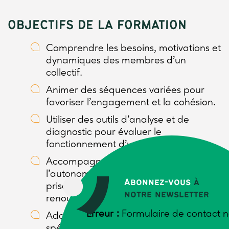
OBJECTIFS DE LA FORMATION
Comprendre les besoins, motivations et
dynamiques des membres d’un
collectif.
Animer des séquences variées pour
favoriser l’engagement et la cohésion.
Utiliser des outils d’analyse et de
diagnostic pour évaluer le
fonctionnement d’un collectif.
Accompagner un groupe vers
l’autonomie dans sa gouvernance, sa
Abonnez-vous
à
prise de décision et son
notre newsletter
renouvellement.
Erreur :
Formulaire de contact n
Adapter sa posture d’animateur aux
spécificités du collectif.