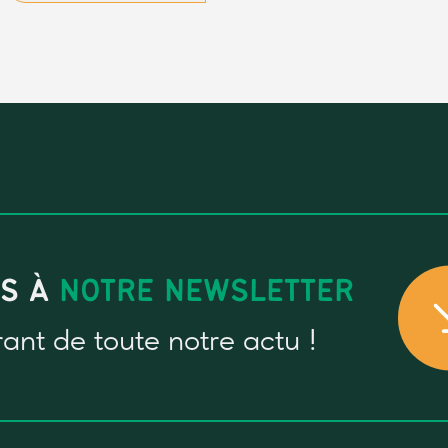
US À
NOTRE NEWSLETTER
rant
de toute notre actu !