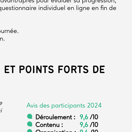
avant/après pour évaluer sa progression,
questionnaire individuel en ligne en fin de
ournée.
n.
 ET POINTS FORTS DE
e
Avis des participants 2024
i
Déroulement :
9,6
/10
Contenu :
9,6
/10