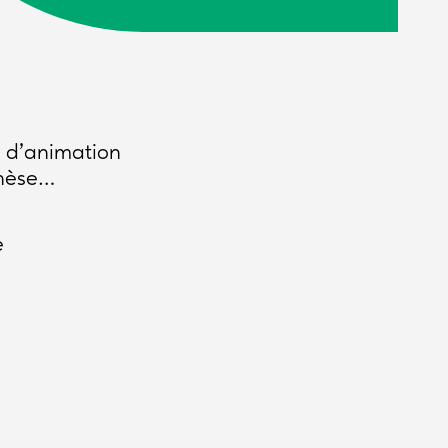
s d’animation
thèse…
e