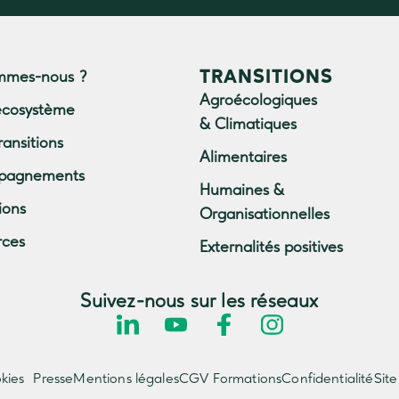
TRANSITIONS
mmes-nous ?
Agroécologiques
écosystème
& Climatiques
ransitions
Alimentaires
pagnements
Humaines &
ions
Organisationnelles
rces
Externalités positives
Suivez-nous sur les réseaux
kies
Presse
Mentions légales
CGV Formations
Confidentialité
Site