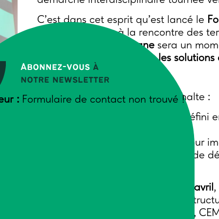
démarche interdisciplinaire tournée ver
C’est dans cet esprit qu’est lancé le
Fo
itinérante qui ira à la rencontre des t
étape de cette
caravane
sera un mome
dialogue
et
co-construire les solution
Abonnez-vous
à
notre newsletter
👉 Au programme de chaque halte :
eur :
Formulaire de contact non trouvé !
Un
temps fort thématique
, défini 
adhérent,
Un atelier
“Cap sur 2032”
, pour i
désirable et amorcer le plan de 
Le coup d’envoi a été donné le
3 avril
,
premier atelier a réuni plusieurs stru
France, FR GEDA Franche-Comté, CEM