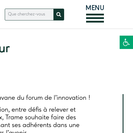
MENU
Ouvrir la
ur
avane du forum de l’innovation !
n, entre défis à relever et
x, Trame souhaite faire des
lisant ses adhérents dans une