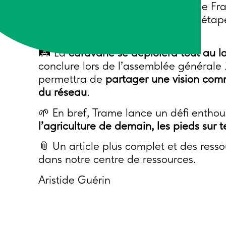
ASA, Fédération des Spiruliniers de Fr
présent
, son
futur souhaité
, et les éta
riche et motivant pour la suite !
🛤️ La
caravane se déploiera tout au 
conclure lors de l’assemblée générale
permettra de
partager une vision co
du réseau
.
🌱 En bref, Trame lance un défi entho
l’agriculture de demain, les pieds sur te
📎 Un article plus complet et des resso
dans notre centre de ressources.
Aristide Guérin