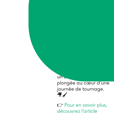
de cet évènement.
Ce tour de France, qui
se déroulera jusqu’en
février 2026, rythmera
des rencontres de
chacun des réseaux
adhérents dans les
mois à venir.
À chaque étape :
immersion dans un
atelier thématique chez
un adhérent et
plongée au cœur d’une
journée de tournage.
🎥🖌️
👉
Pour en savoir plus,
découvrez l’article