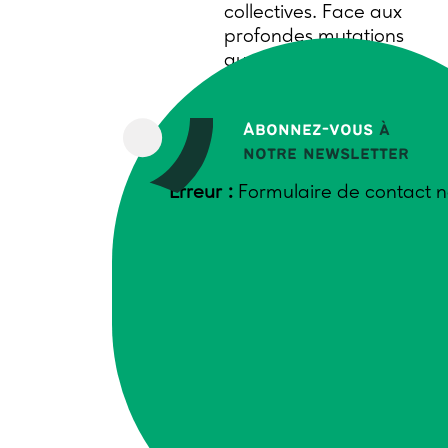
collectives. Face aux
profondes mutations
que traverse
aujourd’hui le monde
agricole, il est essentiel
Abonnez-vous
à
de créer des espaces
notre newsletter
pour réfléchir
ensemble, croiser les
Erreur :
Formulaire de contact n
regards et faire
émerger des solutions
concrètes.
Le thème que nous
avons choisi,
« Penser
ensemble l’agriculture
de demain »,
traduit
cette ambition avec
deux objectifs majeurs :