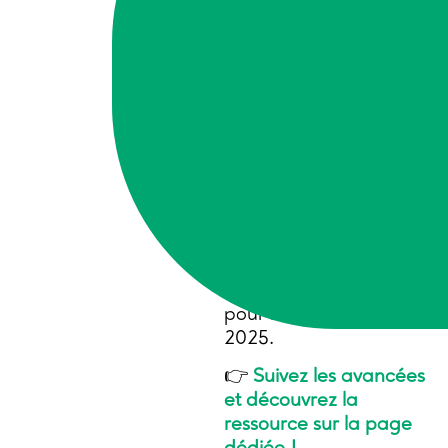
magasins de
producteurs
,
3 AMAP
et
1 coopérative
seront
étudiés au premier
semestre 2025 afin de
mieux comprendre les
impacts économiques,
sociaux et
environnementaux des
circuits courts.
Les résultats de cette
analyse sont attendus
pour la fin de l’année
2025.
👉
Suivez les avancées
et découvrez la
ressource sur la page