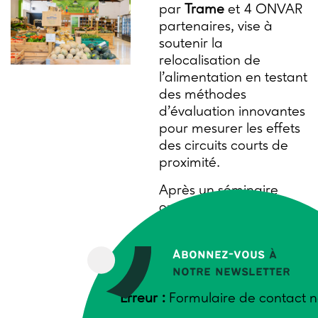
par
Trame
et 4 ONVAR
partenaires, vise à
soutenir la
relocalisation de
l’alimentation en testant
des méthodes
d’évaluation innovantes
pour mesurer les effets
des circuits courts de
proximité.
Après un séminaire
organisé en novembre
2024 à Frelinghien
(Nord), réunissant une
Abonnez-vous
à
diversité d’acteurs
notre newsletter
locaux, le projet entre
dans sa phase
Erreur :
Formulaire de contact n
d’expérimentation.
3