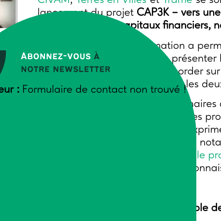
CIVAM
,
Terres en Villes
et
Trame
se son
lancement du projet
CAP3K – vers une 
Préservation des capitaux financiers, 
Ce premier comité d’animation a permi
Abonnez-vous
à
et l’ambition du projet, d’en présenter
notre newsletter
des objectifs fixés, et de s’accorder s
entre les sept partenaires pour les deu
eur :
Formulaire de contact non trouvé !
À l’issue de la réunion, les partenaires 
partagée des rôles de chacun, des pro
premières échéances. Tous ont exprimé
rapidement dans le concret, avec no
sur la comptabilité écologique et le pr
construire un socle commun de conna
🎯
Premier cap fixé : que l’ensemble des
mars.