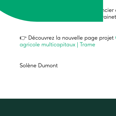
Projet réalisé avec le soutien financier
l’Agro-Alimentaire et de la Souveraine
👉 Découvrez la nouvelle page projet
agricole multicapitaux | Trame
Solène Dumont