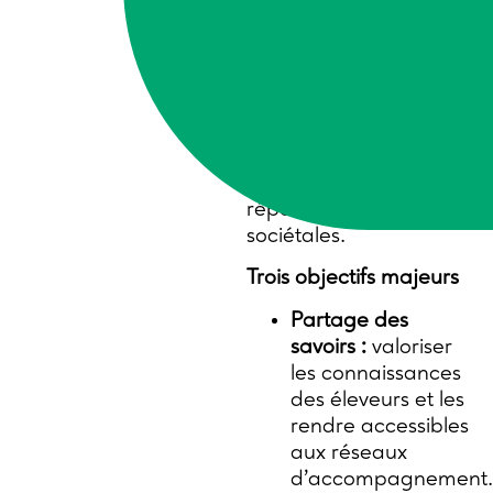
pratiques exemplaires
des éleveurs et en
développant des
alternatives durables,
ce projet vise à
renforcer l’autonomie
des éleveurs et à
répondre aux attentes
sociétales.
Trois objectifs majeurs
Partage des
savoirs :
valoriser
les connaissances
des éleveurs et les
rendre accessibles
aux réseaux
d’accompagnement.