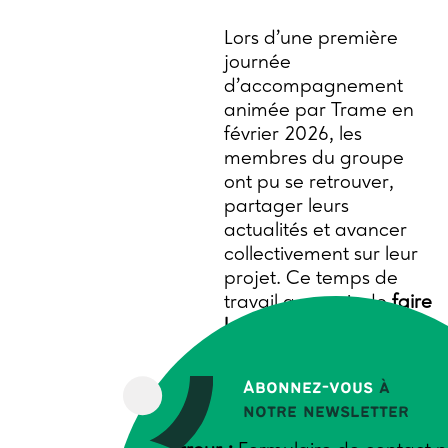
Lors d’une première
journée
d’accompagnement
animée par Trame en
février 2026, les
membres du groupe
ont pu se retrouver,
partager leurs
actualités et avancer
collectivement sur leur
projet. Ce temps de
travail a permis de
faire
le bilan des actions
réalisées ou engagées
,
mais aussi
de se
Abonnez-vous
à
projeter sur l’avenir à
notre newsletter
court et moyen termes
.