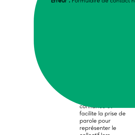
Erreur :
Formulaire de contact n
A travers différents
temps d’animation, le
groupe a progressé sur
différents aspects :
Mieux se connaître
entre membres
,
notamment à
travers un exercice
consistant à
présenter l’autre.
Cet échange
favorise la
confiance et
facilite la prise de
parole pour
représenter le