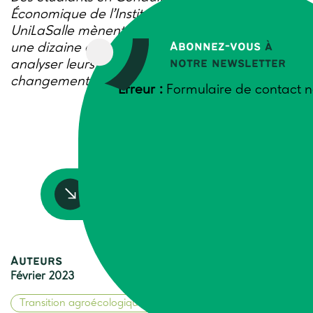
Économique de l’Institut Polytechnique
UniLaSalle mènent une étude qualitative sur
Abonnez-vous
à
une dizaine d’exploitations françaises pour
notre newsletter
analyser leurs processus d’adaptation au
changement climatique.
Erreur :
Formulaire de contact n
Accédez à la ressource
Auteurs
Février 2023
Transition agroécologique
Climat