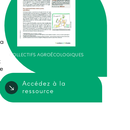
la
COLLECTIFS AGROÉCOLOGIQUES
t
de
Accédez à la
de
ressource