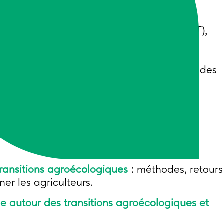
d’AgroParisTech (UMR Agronomie et SADAPT),
groupe et Bio-Diversifié est un des terrains
ue je peux en termes de regard sur les
urs mais on n’est pas allé aider à monter des
davantage, dans ma thèse, de comprendre
 sans la recherche. »
Pour lire la suite,
 transitions agroécologiques
: méthodes, retours
er les agriculteurs.
e autour des transitions agroécologiques et