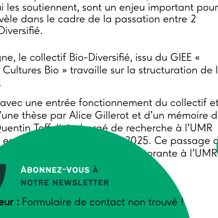
ui les soutiennent, sont un enjeu important pour
évèle dans le cadre de la passation entre 2
iversifié.
 le collectif Bio-Diversifié, issu du GIEE «
ultures Bio » travaille sur la structuration de 
.
 avec une entrée fonctionnement du collectif e
une thèse par Alice Gillerot et d’un mémoire 
uentin Toffolini, chargé de recherche à l’UMR
n entre animateurs courant 2025. Ce passage 
 par Maïté de Sainte Agathe, doctorante à l’UMR
tin Toffolini.
Abonnez-vous
à
notre newsletter
eur :
Formulaire de contact non trouvé !
 MENÉES PAR LES