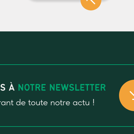
US À
NOTRE NEWSLETTER
rant
de toute notre actu !