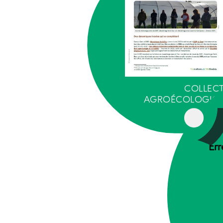
COLLECT
AGROÉCOLOGIQ
Err