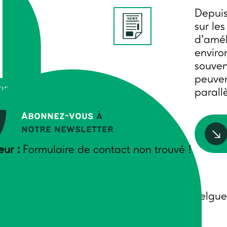
Depuis
sur les
d’amél
enviro
souven
peuven
IFS
parall
UES
Abonnez-vous
à
notre newsletter
eur :
Formulaire de contact non trouvé !
Auteurs
Anne-Gaëlle Cabelgue
Décembre 2025