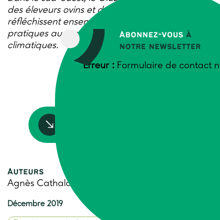
des éleveurs ovins et des céréaliers qui
réfléchissent ensemble sur l’adaptation de leurs
pratiques aux conséquences des évolutions
Abonnez-vous
à
climatiques.
notre newsletter
Erreur :
Formulaire de contact n
Accédez à la ressource
Auteurs
Agnès Cathala, Trame
Décembre 2019