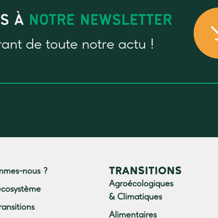
US À
NOTRE NEWSLETTER
rant
de toute notre actu !
TRANSITIONS
mmes-nous ?
Agroécologiques
écosystème
& Climatiques
ransitions
Alimentaires