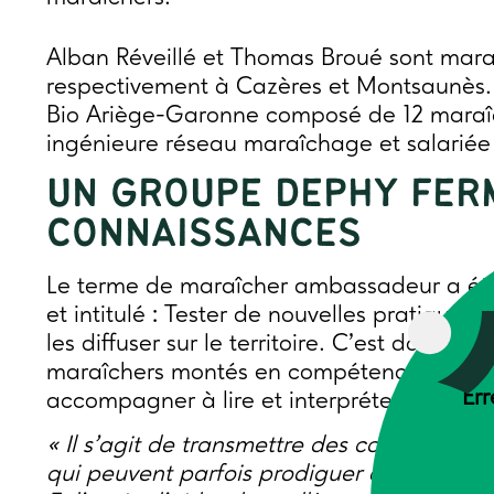
Alban Réveillé et Thomas Broué sont ma
respectivement à Cazères et Montsaunès.
Bio Ariège-Garonne composé de 12 maraîc
ingénieure réseau maraîchage et salariée
UN GROUPE DEPHY FER
CONNAISSANCES
Le terme de maraîcher ambassadeur a été
et intitulé : Tester de nouvelles pratique
les diffuser sur le territoire. C’est dans ce
maraîchers montés en compétences qui int
Err
accompagner à lire et interpréter les anal
« Il s’agit de transmettre des compétences
qui peuvent parfois prodiguer des conseil