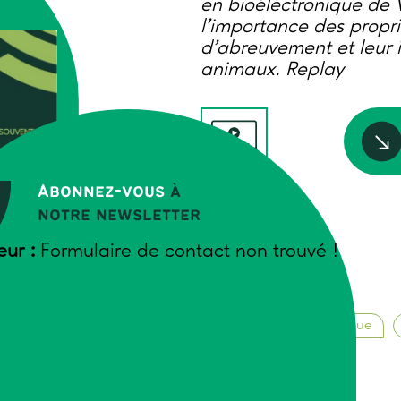
en bioélectronique de 
l’importance des propr
d’abreuvement et leur i
animaux. Replay
Abonnez-vous
à
DV R&D
notre newsletter
Auteurs
eur :
Formulaire de contact non trouvé !
Trame
Janvier 2026
Transition agroécologique
Elevage durable