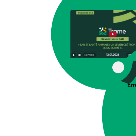
R
Err