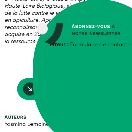
Haute-Loire Biologique, s’est constitué autour
de la lutte contre le varroa en AB, un fort enjeu
en apiculture. Après une première période de
Abonnez-vous
à
reconnaissance de 2020 à 2023, une seconde
notre newsletter
acquise en 2023 porte notamment sur l’accès à
la ressource mellifère.
Erreur :
Formulaire de contact n
Accédez à la ressource
Auteurs
Yasmina Lemoine, Trame