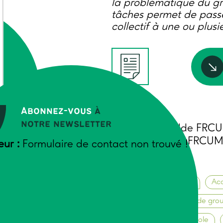
la problématique du g
tâches permet de pass
collectif à une ou plus
Abonnez-vous
à
Auteurs
notre newsletter
Gaudin Mathilde FRCUM
Velasco Aurélie FRCUM
BLE
eur :
Formulaire de contact non trouvé !
2023
Animation de groupes
Ac
Méthodes d’animation de gro
Vie de l’entreprise agricole