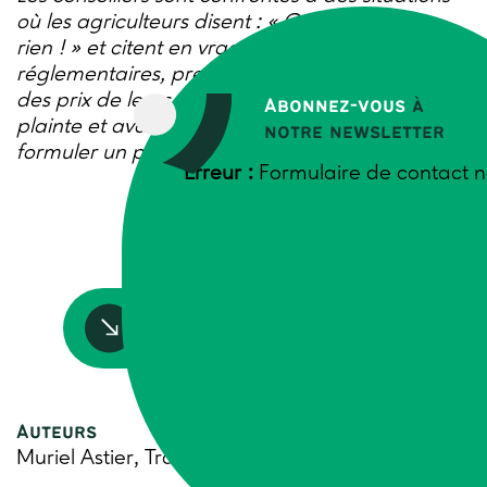
où les agriculteurs disent : « On ne maîtrise
rien ! » et citent en vrac contraintes
réglementaires, pressions de voisins, fixation
des prix de leurs productions… Pour sortir de la
Abonnez-vous
à
plainte et avancer, il s’agit de les amener à
notre newsletter
formuler un problème traitable.
Erreur :
Formulaire de contact n
Accédez à la ressource
Auteurs
Muriel Astier, Trame