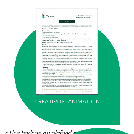
CRÉATIVITÉ, ANIMATION
« Une horloge au plafond » est une « jolt »,