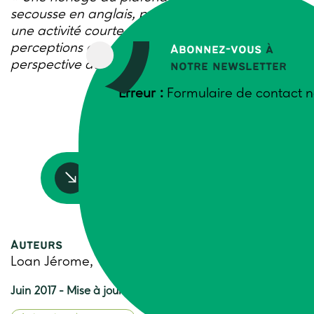
secousse en anglais, proposée par Thiagi. C’est
une activité courte qui amène à réfléchir sur les
perceptions que l’on a des choses selon la
Abonnez-vous
à
perspective dans laquelle on se trouve.
notre newsletter
Erreur :
Formulaire de contact n
Accédez à la ressource
Auteurs
Loan Jérome, Yasmina Lemoine
Juin 2017 - Mise à jour 2024