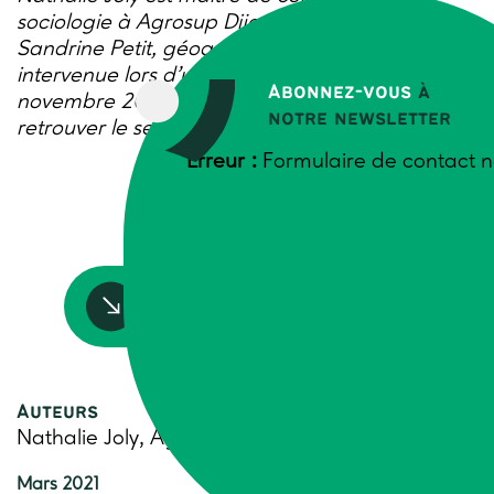
sociologie à Agrosup Dijon. Avec sa collègue
Sandrine Petit, géographe à l’INRAE, elle est
intervenue lors d’une journée du RMT Travail de
Abonnez-vous
à
novembre 2020 intitulée « Construire, perdre,
notre newsletter
retrouver le sens du travail en agriculture ».
Erreur :
Formulaire de contact n
Accédez à la ressource
Auteurs
Nathalie Joly, AgrosupDijon
Mars 2021