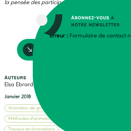
la pensée des participants par l’argumentation.
Abonnez-vous
à
notre newsletter
Erreur :
Formulaire de contact n
Accédez à la ressource
Auteurs
Elsa Ebrard, Trame
Janvier 2018
Animation de groupes
Méthodes d’animation de groupes
Travaux-et-Innovations